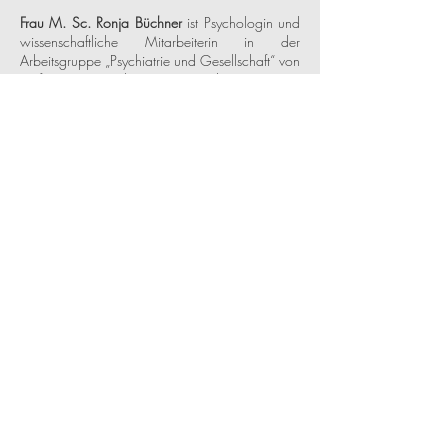
Frau M. Sc. Ronja Büchner
ist Psychologin und
wissenschaftliche Mitarbeiterin in der
Arbeitsgruppe „Psychiatrie und Gesellschaft“ von
Prof. Georg Schomerus an der Universität
Leipzig. Sie verantwortet innerhalb der AG
gemeinsam mit Prof. Schomerus die
Themenbereiche Long COVID, ME/CFS und
PAIS und beschäftigt sich in ihrer Promotion mit
der Stigmatisierung von Menschen mit
postviralen Erkrankungen. Zudem befindet sie
sich in der Ausbildung zur Psychologischen
Psychotherapeutin.
Frau Prof. Dr. Vivienne Matthies-Boon
Vivienne
Matthies-Boon ist Sozialphilosophin und
Ethikerin mit Schwerpunkt auf medizinischer Ethik
und postinfektiösen Erkrankungen wie Long
Covid und MECFS. Weitere Informationen
finden Sie auf der
Kontaktseite
. Sie ist Leiterin
der Abteilung für Ethik und politische Philosophie
an der Radboud-Universität in den
Niederlanden, lebt aber seit ein paar Jahren in
Deutschland (NRW).