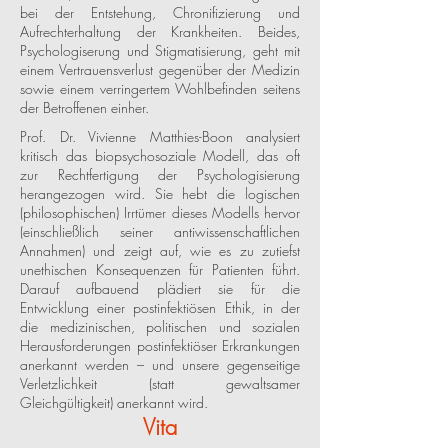
bei der Entstehung, Chronifizierung und
Aufrechterhaltung der Krankheiten. Beides,
Psychologiserung und Stigmatisierung, geht mit
einem Vertrauensverlust gegenüber der Medizin
sowie einem verringertem Wohlbefinden seitens
der Betroffenen einher.
Prof. Dr. Vivienne Matthies-Boon analysiert
kritisch das biopsychosoziale Modell, das oft
zur Rechtfertigung der Psychologisierung
herangezogen wird. Sie hebt die logischen
(philosophischen) Irrtümer dieses Modells hervor
(einschließlich seiner antiwissenschaftlichen
Annahmen) und zeigt auf, wie es zu zutiefst
unethischen Konsequenzen für Patienten führt.
Darauf aufbauend plädiert sie für die
Entwicklung einer postinfektiösen Ethik, in der
die medizinischen, politischen und sozialen
Herausforderungen postinfektiöser Erkrankungen
anerkannt werden – und unsere gegenseitige
Verletzlichkeit (statt gewaltsamer
Gleichgültigkeit) anerkannt wird.
Vita