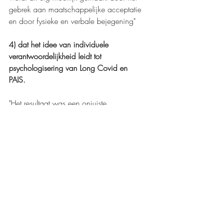
gebrek aan maatschappelijke acceptatie 
en door fysieke en verbale bejegening"
4) dat het idee van individuele 
verantwoordelijkheid leidt tot 
psychologisering van Long Covid en 
PAIS. 
"Het resultaat was een onjuiste 
behandeling [..] door patienten te 
onderwerpen aan cognitieve 
gedragstherapie en graduele 
oefentherapie. Patiënten zouden zelf 
verantwoordelijk zijn voor hun ziekte, en 
moesten die verhelpen door het 
aannemen van positieve 
gedachten/houdingen die de foute 
lichaamssignalen negeerden. Dit leidde 